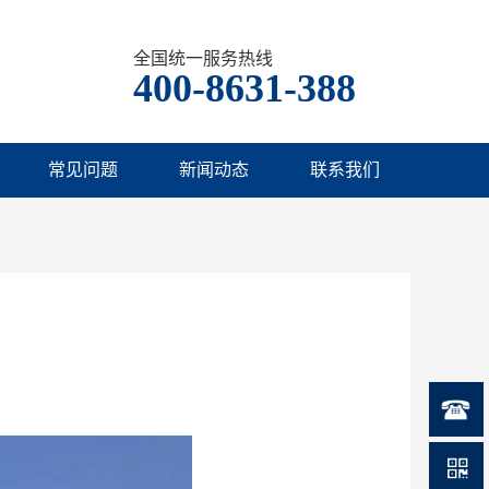
全国统一服务热线
400-8631-388
常见问题
新闻动态
联系我们