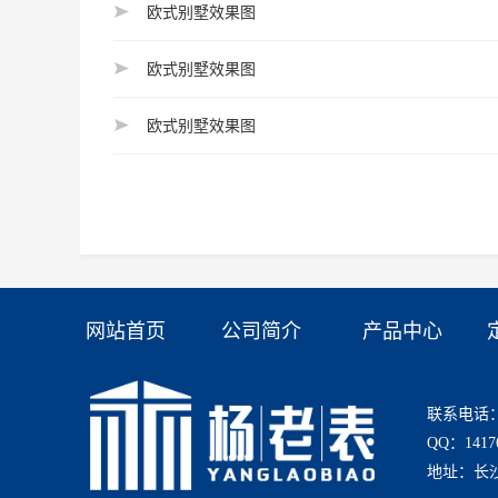
欧式别墅效果图
欧式别墅效果图
欧式别墅效果图
网站首页
公司简介
产品中心
联系电话：1
QQ：141769
地址：长沙