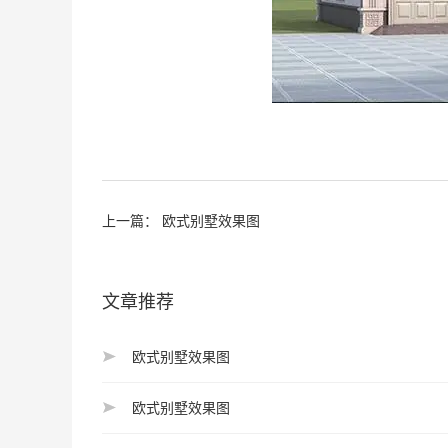
上一篇：
欧式别墅效果图
文章推荐
欧式别墅效果图
欧式别墅效果图